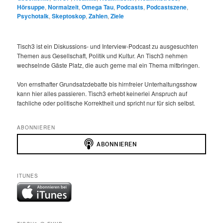
Hörsuppe
,
Normalzeit
,
Omega Tau
,
Podcasts
,
Podcastszene
,
Psychotalk
,
Skeptoskop
,
Zahlen
,
Ziele
Tisch3 ist ein Diskussions- und Interview-Podcast zu ausgesuchten
Themen aus Gesellschaft, Politik und Kultur. An Tisch3 nehmen
wechselnde Gäste Platz, die auch gerne mal ein Thema mitbringen.
Von ernsthafter Grundsatzdebatte bis hirnfreier Unterhaltungsshow
kann hier alles passieren. Tisch3 erhebt keinerlei Anspruch auf
fachliche oder politische Korrektheit und spricht nur für sich selbst.
ABONNIEREN
ITUNES