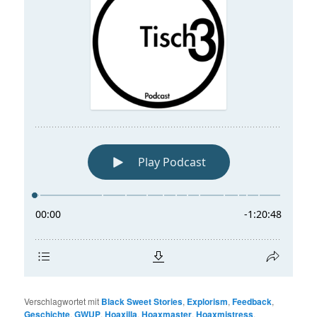
Verschlagwortet mit
Black Sweet Stories
,
Explorism
,
Feedback
,
Geschichte
,
GWUP
,
Hoaxilla
,
Hoaxmaster
,
Hoaxmistress
,