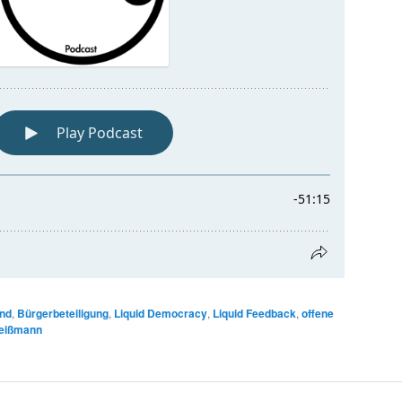
nd
,
Bürgerbeteiligung
,
Liquid Democracy
,
Liquid Feedback
,
offene
eißmann