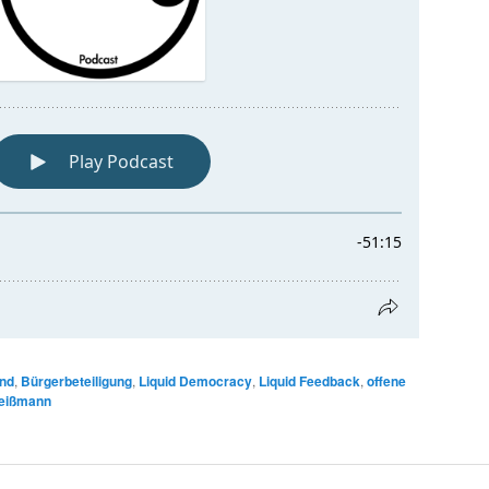
nd
,
Bürgerbeteiligung
,
Liquid Democracy
,
Liquid Feedback
,
offene
eißmann