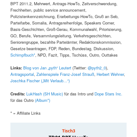
BPT 2011.2, Mehrwert, Antrags-HowTo, Zeitverschwendung,
Frechheiten, public service announcement,
Polizistenkennzeichnung, Erarbeitungs-HowTo, Gruß an Seb,
Parteifarbe, Somalia, Antragsreihenfolge, Speakers Corner,
Basis-Geschichten, Groß-Gerau, Kommunalwahl, Priorisierung,
GO, Berufe, Versammlungsleitung, Verkehrsgeschichten,
Seniorengruppe, bezahlte Parteiämter, Redaktionskommission,
Gesetze beantragen, FDP, Reden, Bundestag, Diskussion,
Schimpfbuch*
, NPD, Fazit, Tipps, Tschüss, Outro, Outtakes
Links:
Blog von Jan „pyth“ Leutert
(Twitter:
@pyth2_0
),
Antragsportal
,
Zahlenspiele Franz-Josef Strauß
,
Herbert Wehner
,
Joschka Fischer („Mit Verlaub…“)
Credits:
LukHash (SH Music)
für das Intro und
Dope Stars Inc.
für das Outro
(Album*)
* = Affiliate Links