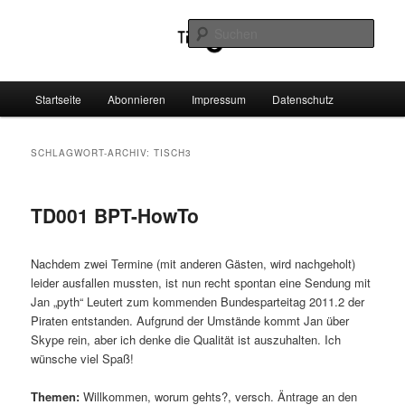
Zum
Zum
Noch ein Bier für Tisch3…
primären
sekundären
Such
Inhalt
Inhalt
springen
springen
Tisch3
Hauptmenü
Startseite
Abonnieren
Impressum
Datenschutz
SCHLAGWORT-ARCHIV:
TISCH3
TD001 BPT-HowTo
Nachdem zwei Termine (mit anderen Gästen, wird nachgeholt)
leider ausfallen mussten, ist nun recht spontan eine Sendung mit
Jan „pyth“ Leutert zum kommenden Bundesparteitag 2011.2 der
Piraten entstanden. Aufgrund der Umstände kommt Jan über
Skype rein, aber ich denke die Qualität ist auszuhalten. Ich
wünsche viel Spaß!
Themen:
Willkommen, worum gehts?, versch. Äntrage an den